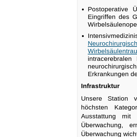
Postoperative 
Eingriffen des
Wirbelsäulenope
Intensivmedi
Neurochirurgisc
Wirbelsäulentra
intracerebrale
neurochirurgi
Erkrankungen de
Infrastruktur
Unsere Station v
höchsten Katego
Ausstattung mit 
Überwachung, er
Überwachung wicht